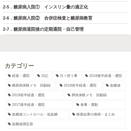
2-5．糖尿病入院① インスリン量の適正化
2-6．糖尿病入院② 合併症検査と糖尿病教育
2-7．糖尿病退院後の定期通院・自己管理
カテゴリー
経過・通院
日記
日々想う事
2018後半経過・通院
糖尿病体験メモ 回顧録
2018前半経過・通院
血糖値
2019前半経過・通院
膵炎体験メモ 回顧録
2017後半経過・通院
食事・運動
血糖値コントロール・低血糖
検査結果の推移・まとめ
血糖値測定器