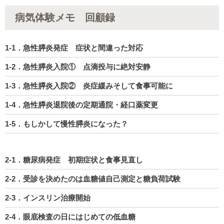
病気体験メモ 回顧録
1-1．急性膵炎発症 症状と間違った対応
1-2．急性膵炎入院① 点滴投与に絶対安静
1-3．急性膵炎入院② 炎症緩みそして食事可能に
1-4．急性膵炎退院後の定期通院・経口薬変更
1-5．もしかして慢性膵炎になった？
2-1．糖尿病発症 初期症状と食事見直し
2-2．受診を決めたのは血糖値自己測定と糖負荷試験
2-3．インスリン治療開始
2-4．眼底検査の日にはじめての低血糖