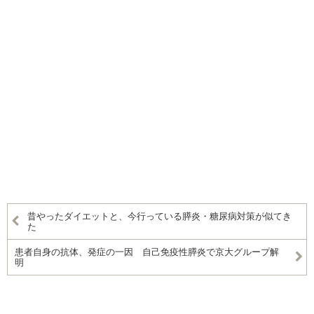
昔やったダイエットと、今行っている膵炎・糖尿病対策が似てき
た
患者自身の抗体、発症の一因 自己免疫性膵炎で京大グループ解
明