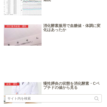
消化酵素服用で血糖値・体調に変
2017後半経過・通院
化はあったか
慢性膵炎の状態を消化酵素・Cペ
経過・通院
プチドの値から見る