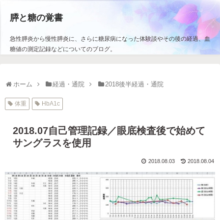
膵と糖の覚書
急性膵炎から慢性膵炎に、さらに糖尿病になった体験談やその後の経過、血
糖値の測定記録などについてのブログ。
ホーム
経過・通院
2018後半経過・通院
体重
HbA1c
2018.07自己管理記録／眼底検査後で始めて
サングラスを使用
2018.08.03
2018.08.04