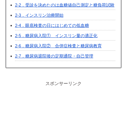
2-2．受診を決めたのは血糖値自己測定と糖負荷試験
2-3．インスリン治療開始
2-4．眼底検査の日にはじめての低血糖
2-5．糖尿病入院① インスリン量の適正化
2-6．糖尿病入院② 合併症検査と糖尿病教育
2-7．糖尿病退院後の定期通院・自己管理
スポンサーリンク