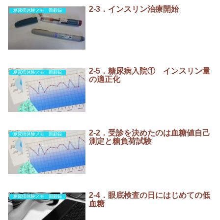
2-3．インスリン治療開始
糖尿病体験メモ 回顧録
2-5．糖尿病入院① インスリン量
糖尿病体験メモ 回顧録
の適正化
2-2．受診を決めたのは血糖値自己
糖尿病体験メモ 回顧録
測定と糖負荷試験
2-4．眼底検査の日にはじめての低
糖尿病体験メモ 回顧録
血糖