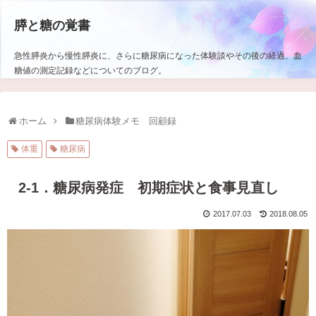
膵と糖の覚書
急性膵炎から慢性膵炎に、さらに糖尿病になった体験談やその後の経過、血
糖値の測定記録などについてのブログ。
ホーム
糖尿病体験メモ 回顧録
体重
糖尿病
2-1．糖尿病発症 初期症状と食事見直し
2017.07.03
2018.08.05