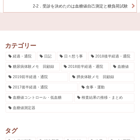
2-2．受診を決めたのは血糖値自己測定と糖負荷試験
カテゴリー
経過・通院
日記
日々想う事
2018後半経過・通院
糖尿病体験メモ 回顧録
2018前半経過・通院
血糖値
2019前半経過・通院
膵炎体験メモ 回顧録
2017後半経過・通院
食事・運動
血糖値コントロール・低血糖
検査結果の推移・まとめ
血糖値測定器
タグ