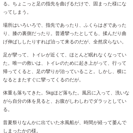
る。ちょこっと足の指先を曲げるだけで、固まった様にな
ってしまう。
場所はいろいろで、指先であったり、ふくらはぎであった
り、膝の裏側だったり。普通攣ったとしても、揉んだり曲
げ伸ばししたりすれば治って来るのだが、全然戻らない。
足が攣って、トイレが近くて、ほとんど眠れなくなってい
た。唯一の救いは、トイレのために起き上がって、行って
帰ってくると、足の攣りが治っていること。しかし、横に
なるとまたすぐに攣ってくるのだが。
体重も落ちてきた。5kgほど落ちた。風呂に入って、洗いな
がら自分の体を見ると、お腹がしわしわでダラッとしてい
る。
昔夏祭りなんかに出ていた水風船が、時間が経って萎んで
しまったかの様。