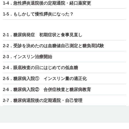
1-4．急性膵炎退院後の定期通院・経口薬変更
1-5．もしかして慢性膵炎になった？
2-1．糖尿病発症 初期症状と食事見直し
2-2．受診を決めたのは血糖値自己測定と糖負荷試験
2-3．インスリン治療開始
2-4．眼底検査の日にはじめての低血糖
2-5．糖尿病入院① インスリン量の適正化
2-6．糖尿病入院② 合併症検査と糖尿病教育
2-7．糖尿病退院後の定期通院・自己管理