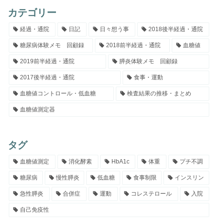
カテゴリー
経過・通院
日記
日々想う事
2018後半経過・通院
糖尿病体験メモ 回顧録
2018前半経過・通院
血糖値
2019前半経過・通院
膵炎体験メモ 回顧録
2017後半経過・通院
食事・運動
血糖値コントロール・低血糖
検査結果の推移・まとめ
血糖値測定器
タグ
血糖値測定
消化酵素
HbA1c
体重
プチ不調
糖尿病
慢性膵炎
低血糖
食事制限
インスリン
急性膵炎
合併症
運動
コレステロール
入院
自己免疫性