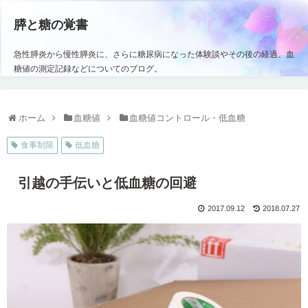
膵と糖の覚書
急性膵炎から慢性膵炎に、さらに糖尿病になった体験談やその後の経過、血
糖値の測定記録などについてのブログ。
ホーム
血糖値
血糖値コントロール・低血糖
食事制限
低血糖
引越の手伝いと低血糖の回避
2017.09.12
2018.07.27