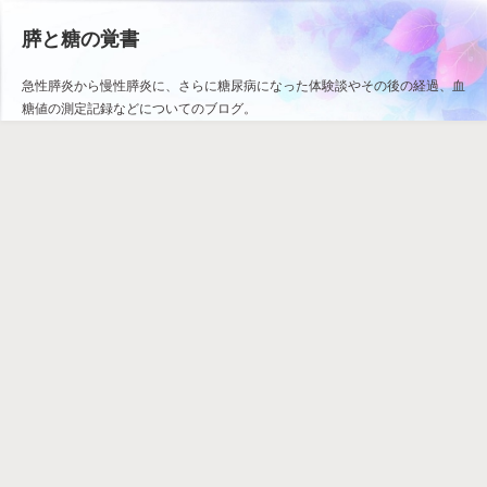
膵と糖の覚書
急性膵炎から慢性膵炎に、さらに糖尿病になった体験談やその後の経過、血
糖値の測定記録などについてのブログ。