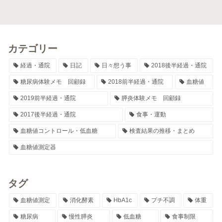
カテゴリー
経過・通院
日記
日々想う事
2018後半経過・通院
糖尿病体験メモ 回顧録
2018前半経過・通院
血糖値
2019前半経過・通院
膵炎体験メモ 回顧録
2017後半経過・通院
食事・運動
血糖値コントロール・低血糖
検査結果の推移・まとめ
血糖値測定器
タグ
血糖値測定
消化酵素
HbA1c
プチ不調
体重
糖尿病
慢性膵炎
低血糖
食事制限