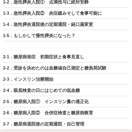
1-2．急性膵炎入院① 点滴投与に絶対安静
1-3．急性膵炎入院② 炎症緩みそして食事可能に
1-4．急性膵炎退院後の定期通院・経口薬変更
1-5．もしかして慢性膵炎になった？
2-1．糖尿病発症 初期症状と食事見直し
2-2．受診を決めたのは血糖値自己測定と糖負荷試験
2-3．インスリン治療開始
2-4．眼底検査の日にはじめての低血糖
2-5．糖尿病入院① インスリン量の適正化
2-6．糖尿病入院② 合併症検査と糖尿病教育
2-7．糖尿病退院後の定期通院・自己管理