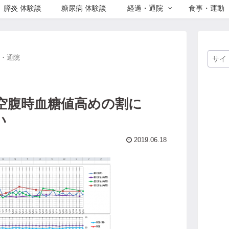
膵炎 体験談
糖尿病 体験談
経過・通院
食事・運動
過・通院
録／空腹時血糖値高めの割に
い
2019.06.18