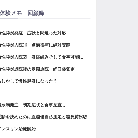
体験メモ 回顧録
．急性膵炎発症 症状と間違った対応
．急性膵炎入院① 点滴投与に絶対安静
．急性膵炎入院② 炎症緩みそして食事可能に
．急性膵炎退院後の定期通院・経口薬変更
．もしかして慢性膵炎になった？
．糖尿病発症 初期症状と食事見直し
．受診を決めたのは血糖値自己測定と糖負荷試験
．インスリン治療開始