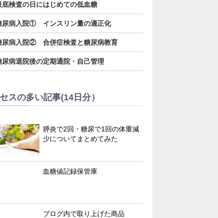
．眼底検査の日にはじめての低血糖
．糖尿病入院① インスリン量の適正化
．糖尿病入院② 合併症検査と糖尿病教育
．糖尿病退院後の定期通院・自己管理
セスの多い記事(14日分）
膵炎で2回・糖尿で1回の体重減
少についてまとめてみた
血糖値記録保管庫
ブログ内で取り上げた商品