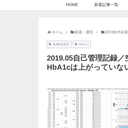
HOME
新着記事一覧
ホーム
経過・通院
2019前半経
血糖値測定
HbA1c
2019.05自己管理記
HbA1cは上がっていな