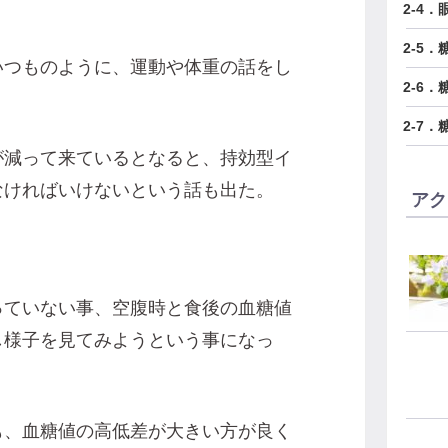
2-4
2-5
いつものように、運動や体重の話をし
2-6
2-7
が減って来ているとなると、持効型イ
なければいけないという話も出た。
アク
がっていない事、空腹時と食後の血糖値
し様子を見てみようという事になっ
も、血糖値の高低差が大きい方が良く