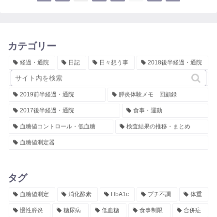
カテゴリー
経過・通院
日記
日々想う事
2018後半経過・通院
糖尿病体験メモ 回顧録
2018前半経過・通院
血糖値
2019前半経過・通院
膵炎体験メモ 回顧録
2017後半経過・通院
食事・運動
血糖値コントロール・低血糖
検査結果の推移・まとめ
血糖値測定器
タグ
血糖値測定
消化酵素
HbA1c
プチ不調
体重
慢性膵炎
糖尿病
低血糖
食事制限
合併症