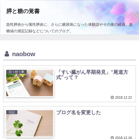
膵と糖の覚書
急性膵炎から慢性膵炎に、さらに糖尿病になった体験談やその後の経過、血
糖値の測定記録などについてのブログ。
naobow
「すい臓がん早期発見」“尾道方
日々想う事
式”って？
2018.12.22
ブログ名を変更した
日記
2018.12.16