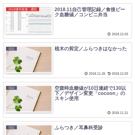
2018.11自己管理記録／食後ピー
2018後半経過・通院
ク血糖値／コンビニ弁当
2018.12.03
植木の剪定／ふらつきはなかった
日記
2018.11.26
2018.12.03
空腹時血糖値が10日連続で130以
日記
下／デザイン変更「cocoon」の
スキン使用
2018.11.21
ふらつき／耳鼻科受診
日記