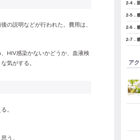
2-4
2-5
術後の説明などが行われた。費用は、
2-6
2-7
、HIV感染かないかどうか、血液検
アク
うな気がする。
える。
と思う。