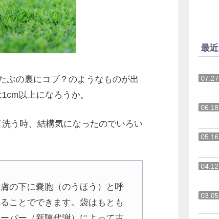
最近
たぶの裏にコブ？のようなものが出
07.27
1cm以上になろうか。
06.18
て洗う時、結構気になったのでいろい
05.16
04.12
皮膚の下に嚢胞（のうほう）と呼
03.05
れることでできます。袋はもとも
オーバー（新陳代謝）によって古