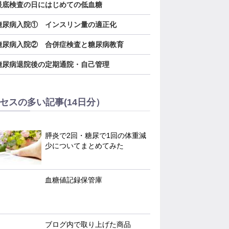
．眼底検査の日にはじめての低血糖
．糖尿病入院① インスリン量の適正化
．糖尿病入院② 合併症検査と糖尿病教育
．糖尿病退院後の定期通院・自己管理
セスの多い記事(14日分）
膵炎で2回・糖尿で1回の体重減
少についてまとめてみた
血糖値記録保管庫
ブログ内で取り上げた商品