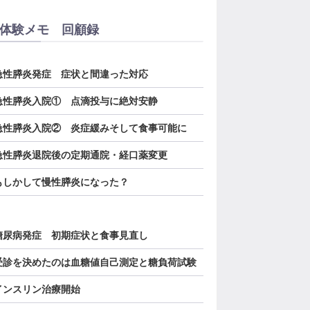
体験メモ 回顧録
．急性膵炎発症 症状と間違った対応
．急性膵炎入院① 点滴投与に絶対安静
．急性膵炎入院② 炎症緩みそして食事可能に
．急性膵炎退院後の定期通院・経口薬変更
．もしかして慢性膵炎になった？
．糖尿病発症 初期症状と食事見直し
．受診を決めたのは血糖値自己測定と糖負荷試験
．インスリン治療開始