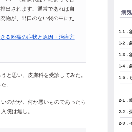
て排出されます。通常であれば自
病気
老廃物が、出口のない袋の中にた
1-1
できる粉瘤の症状と原因・治療方
1-2
1-3
1-4
ろうと思い、皮膚科を受診してみた。
1-5
った。
2-1
しいのだが、何か悪いものであったら
。入院は無し。
2-2
2-3