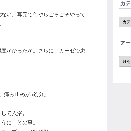
カテ
はない。耳元で何やらごそごそやって
。
アー
分程度かかったか。さらに、ガーゼで患
、痛み止めが5錠分。
外して入浴。
ように、との事。